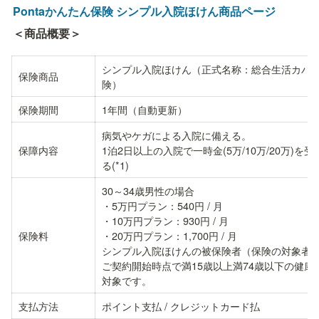
Pontaかんたん保険 シンプル入院ほけん商品ページ
＜商品概要＞
シンプル入院ほけん（正式名称：総合生活カバ
保険商品
険）
保険期間
1年間（自動更新）
病気やケガによる入院に備える。

保障内容
1泊2日以上の入院で一時金(5万/10万/20万)を
る(*1)
30～34歳男性の場合

・5万円プラン：540円 / 月

・10万円プラン：930円 / 月

保険料
・20万円プラン：1,700円 / 月

シンプル入院ほけんの被保険者（保険の対象者
ご契約開始時点で満15歳以上満74歳以下の健康
対象です。
支払方法
ポイント支払 / クレジットカード払